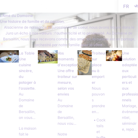
Langue
L'Âme du Domaine
Une histoire de famille et de passion.
Alsacienne de naissance et jurassienne de coeur, nous avons trouvé dans le
Jura un écho à nos valeurs : l'authenticité et la générosité. Au Domaine de
Bersaillin, nous vous recevons comme des amis. Ici, la cuisine est un partage,
orchestré par notre famille pour la vôtre.
La Table
Vos
Traiteur
Une
Une
moments
sur
solution
cuisine
d'exception.
place
adaptée
sincère,
Une offre
ou à
aux
du
traiteur sur
emport
particuli
potager à
mesure,
er
ers et
l'assiette.
selon vos
Nous
aux
Au
envies
pouvon
professio
Domaine
Au
s
nnels
de
Domaine
prendre
Mariage,
Bersaillin,
de
en
événeme
on vous
Bersaillin,
charge
ntiel,
Cock
accueille
nous vous
la partie
séminair
tails
La maison
comme à
proposons
culinair
e, repas
et
fait le
Notre
la maison,
également
e
d’entrepri
buffe